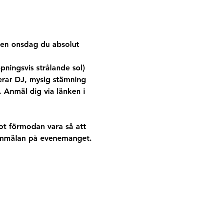
l en onsdag du absolut 
ningsvis strålande sol) 
erar DJ, mysig stämning 
Anmäl dig via länken i 
mot förmodan vara så att 
r anmälan på evenemanget. 