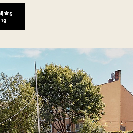
äljning
ang