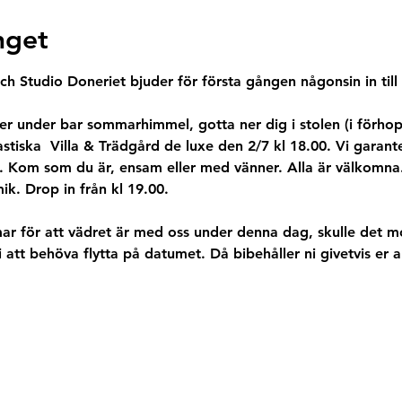
get
ch Studio Doneriet bjuder för första gången någonsin in til
r under bar sommarhimmel, gotta ner dig i stolen (i förhopp
tiska  Villa & Trädgård de luxe den 2/7 kl 18.00. Vi garant
 Kom som du är, ensam eller med vänner. Alla är välkomna. 
ik. Drop in från kl 19.00. 
mmar för att vädret är med oss under denna dag, skulle det 
 att behöva flytta på datumet. Då bibehåller ni givetvis e