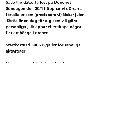
Save the date: 
Julfest på Doneriet  
Söndagen den 30/11 öppnar vi dörrarna 
för alla er som (precis som vi) älskar julen! 
 Detta är en dag för dig som vill göra 
personliga julklappar eller skapa något 
fint att hänga i granen.  
Startkostnad 300 kr (gäller för samtliga 
aktiviteter)
Dessa roliga aktiviteter erbjuder vi 
(limited edition)  
- Skapa med lera för hand (200 kr för 2 st 
alster - valmöjlighet på 6 olika glasyrer)
- Pärla armband och halsband (gratis)
- Måla julgransdekorationer (50-125 kr)
- Måla keramik – perfekt att ge bort som 
julklapp (50-300 kr)
Vi skruvar upp volymen på julen med 
pepparkakor, glögg som värmer hela 