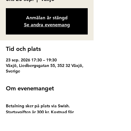
Anmälan är stängd
Se andra evenemang
Tid och plats
23 sep. 2026 17:30 – 19:30
Växjö, Liedbergsgatan 55, 352 32 Växjö,
Sverige
Om evenemanget
Betalning sker på plats via Swish. 
Startavgiften är 300 kr. Kostnad för 
keramik tillkommer. Efter besöket ska din 
keramik glaseras och brännas. Vi 
meddelar dig när ditt färdiga alster finns 