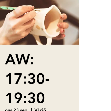
AW:
17:30-
19:30
ons 23 sep.
  |  
Växjö