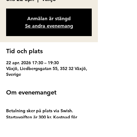
Anmälan är stängd
Se andra evenemang
Tid och plats
22 apr. 2026 17:30 – 19:30
Växjö, Liedbergsgatan 55, 352 32 Växjö,
Sverige
Om evenemanget
Betalning sker på plats via Swish. 
Startavgiften är 300 kr. Kostnad för 
keramik tillkommer. Efter besöket ska din 
keramik glaseras och brännas. Vi 
meddelar dig när ditt färdiga alster finns 