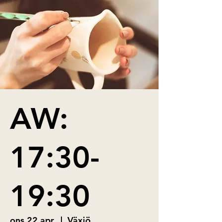
AW:
17:30-
19:30
ons 22 apr.
  |  
Växjö