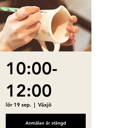
10:00-
12:00
lör 19 sep.
  |  
Växjö
Anmälan är stängd