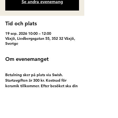
Se andra evenemang
Tid och plats
19 sep. 2026 10:00 – 12:00
Växjö, Liedbergsgatan 55, 352 32 Växjö,
Sverige
Om evenemanget
Betalning sker på plats via Swish. 
Startavgiften är 300 kr. Kostnad för 
keramik tillkommer. Efter besöket ska din 
keramik glaseras och brännas. Vi 
meddelar dig när ditt färdiga alster finns 
för upphämtning hos oss. 
Har du inte möjlighet att hämta så kan vi 